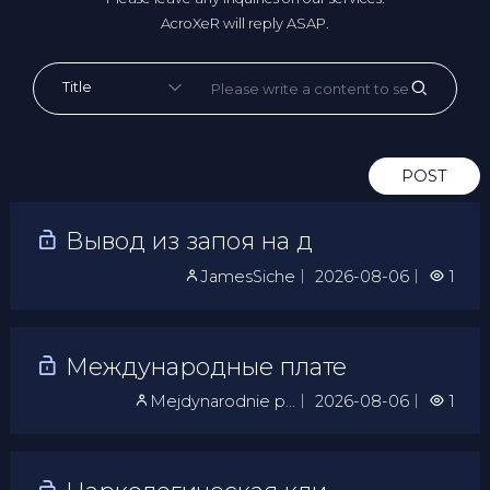
AcroXeR will reply ASAP.
POST
Вывод из запоя на д
JamesSiche
｜
2026-08-06
｜
1
Международные плате
Mejdynarodnie p…
｜
2026-08-06
｜
1