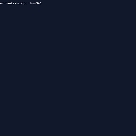
comment.skin.php
on line
349