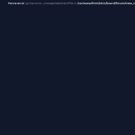
Parse error
: syntax error, unexpected end of file in
/var/www/html/skin/board/forum/view_