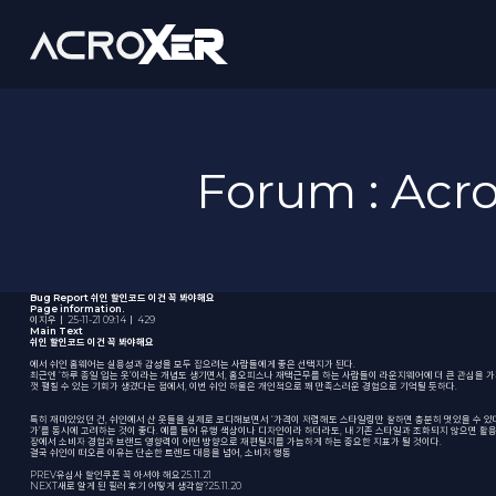
Forum : Ac
Bug Report
쉬인 할인코드 이건 꼭 봐야해요
Page information.
이지우
｜
25-11-21 09:14
｜
429
Main Text
쉬인 할인코드 이건 꼭 봐야해요
에서 쉬인 홈웨어는 실용성과 감성을 모두 잡으려는 사람들에게 좋은 선택지가 된다.
최근엔 ‘하루 종일 입는 옷’이라는 개념도 생기면서, 홈오피스나 재택근무를 하는 사람들이 라운지웨어에 더 큰 관심을 가
껏 펼칠 수 있는 기회가 생겼다는 점에서, 이번 쉬인 하울은 개인적으로 꽤 만족스러운 경험으로 기억될 듯하다.
특히 재미있었던 건, 쉬인에서 산 옷들을 실제로 코디해보면서 ‘가격이 저렴해도 스타일링만 잘하면 충분히 멋있을 수 있다
가’를 동시에 고려하는 것이 좋다. 예를 들어 유행 색상이나 디자인이라 하더라도, 내 기존 스타일과 조화되지 않으면 활용
장에서 소비자 경험과 브랜드 영향력이 어떤 방향으로 재편될지를 가늠하게 하는 중요한 지표가 될 것이다.
결국 쉬인이 떠오른 이유는 단순한 트렌드 대응을 넘어, 소비자 행동
PREV
유심사 할인쿠폰 꼭 아셔야 해요
25.11.21
NEXT
새로 알게 된 필러 후기 어떻게 생각함?
25.11.20