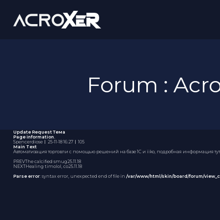
Forum : Ac
Update Request
Тема
Page information.
Spencerdiose
｜
25-11-18 16:27
｜
105
Main Text
Автоматизация торговли с помощью решений на базе 1С и iiko, подробная информация тут
PREV
The calcified smug
25.11.18
NEXT
Healing timolol, co
25.11.18
Parse error
: syntax error, unexpected end of file in
/var/www/html/skin/board/forum/view_