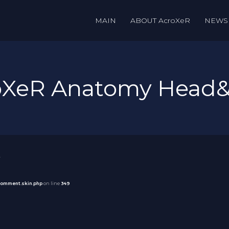
MAIN
ABOUT AcroXeR
NEWS
roXeR Anatomy Head
comment.skin.php
on line
349