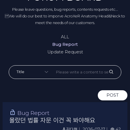
Please leave questions, bug reports, contents requests etc...
We will do our best to imporve AcroXeR Anatomy Head&Neck to
meet the needs of our customers.
ALL
Bug Report
Update Request
POST
Bug Report
몰랐던 법률 자문 이건 꼭 봐야해요
김다현
｜
2026-07-17
｜
42